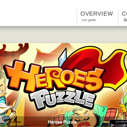
OVERVIEW
C
our game
ติ
Ride A Bike