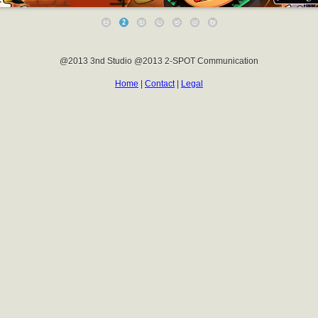
1
2
3
4
5
6
7
@2013 3nd Studio @2013 2-SPOT Communication
Home
|
Contact
|
Legal